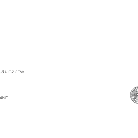
137 شارع Sauchiehall ، غلاسكو. المملكة المتحدة. G2 3EW
86-90 شارع بول لن