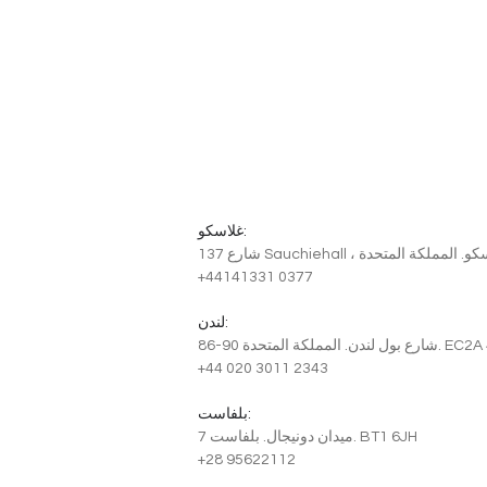
غلاسكو:
+44141331 0377
لندن:
دن. المملكة المتحدة. EC2A 4NE
+44 020 3011 2343
بلفاست:
7 ميدان دونيجال. بلفاست. BT1 6JH
+28 95622112