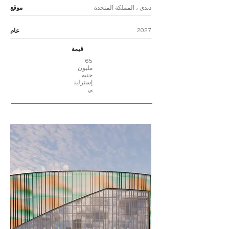
دندي ، المملكة المتحدة
موقع
2027
عام
قيمة
65
مليون
جنيه
إسترلين
ي