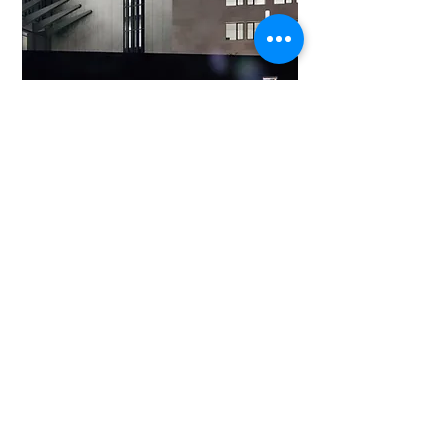
التالي
السابق
غلاسكو:
137 شارع Sauchiehall ، غلاسكو. المملكة المتحدة.
G2 3EW
+44141331 0377
لندن: