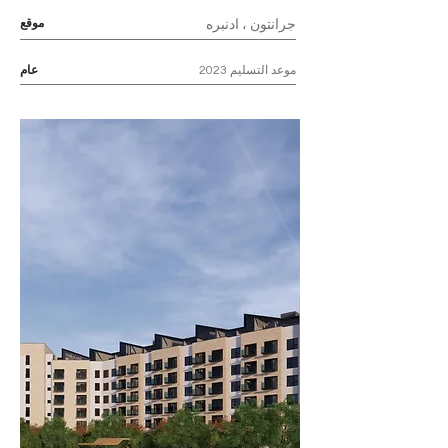
موقع
جرانتون ، ادنبره
موعد التسليم 2023
عام