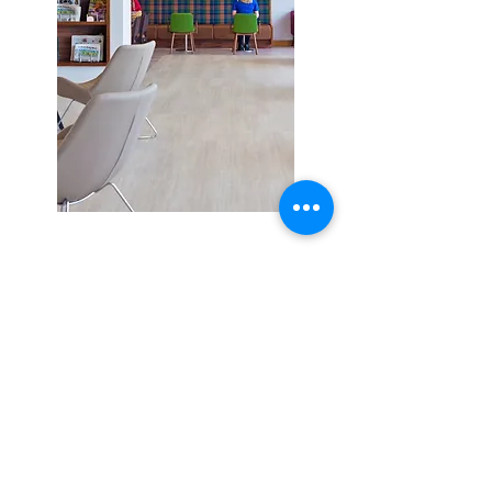
Précédent
Suivant
Glasgow :
137, rue Sauchiehall Glasgow. ROYAUME-UNI.
G2 3EW
+44141 331 0377