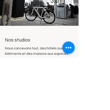
Nos studios
Nous concevons tout, des hôtels aux
bâtiments et des maisons aux espaces
commerciaux. Notre équipe se concentre
sur le processus pour s'assurer que les
résultats finaux ne sont rien de moins que
des espaces parfaits pour nos clients.
Nous apprécions les personnes avec
lesquelles nous travaillons. Respect,
honnêteté, compassion et
professionnalisme nous guident dans
notre travail au quotidien